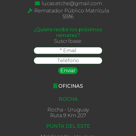
lucas.etche@gmail.com
Rematador Público Matrícula
5596
¿Quiere recibir los próximos
remates?
Suscríbase:
OFICINAS
ROCHA
Rocha - Uruguay
Ruta 9 Km 207
PUNTA DEL ESTE