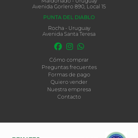
Maldonado - Uruguay
Avenida Gorlero 890, Local 15
PUNTA DEL DIABLO
Rocha - Uruguay
Avenida Santa Teresa
Cómo comprar
Preguntas frecuentes
Formas de pago
Quiero vender
Nuestra empresa
Contacto